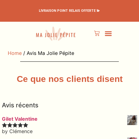
LIVRAISON POINT RELAIS OFFERTE 💫
PÉPITES EN PROMO
TOUS LES PRODUITS
MON ESPACE
Home
/ Avis Ma Jolie Pépite
Ce que nos clients disent
Avis récents
Gilet Valentine
by Clémence
Rated
5
out
of 5