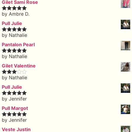
Gilet Sami Rose
by Ambre D.
Rated
5
out
of 5
Pull Julie
by Nathalie
Rated
5
out
of 5
Pantalon Pearl
by Nathalie
Rated
5
out
of 5
Gilet Valentine
by Nathalie
Rated
3
out of 5
Pull Julie
by Jennifer
Rated
5
out
of 5
Pull Margot
by Jennifer
Rated
5
out
of 5
Veste Justin