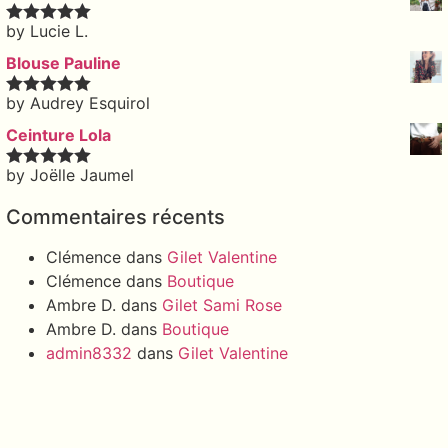
by Lucie L.
Rated
5
out
of 5
Blouse Pauline
by Audrey Esquirol
Rated
5
out
of 5
Ceinture Lola
by Joëlle Jaumel
Rated
5
out
of 5
Commentaires récents
Clémence
dans
Gilet Valentine
Clémence
dans
Boutique
Ambre D.
dans
Gilet Sami Rose
Ambre D.
dans
Boutique
admin8332
dans
Gilet Valentine