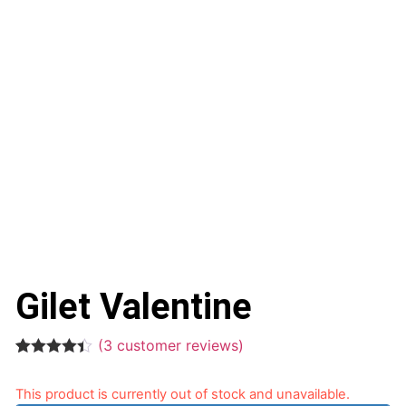
Gilet Valentine
(
3
customer reviews)
Rated
3
4.33
out of 5
This product is currently out of stock and unavailable.
based on