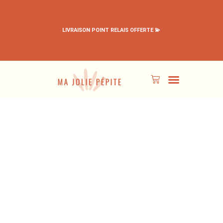
LIVRAISON POINT RELAIS OFFERTE 💫
PÉPITES EN PROMO
TOUS LES PRODUITS
MON ESPACE