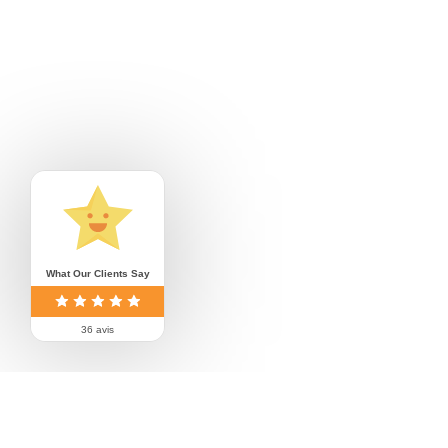
What Our Clients Say
36 avis