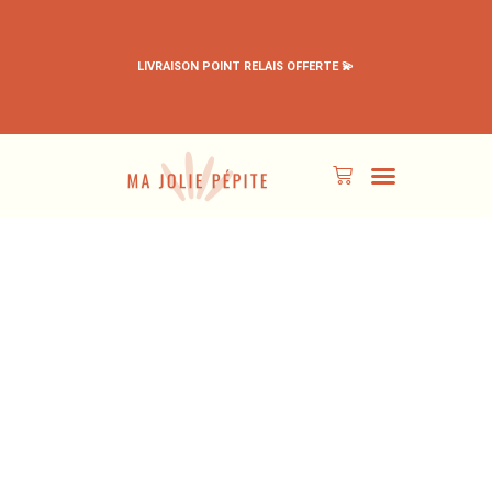
LIVRAISON POINT RELAIS OFFERTE 💫
PÉPITES EN PROMO
TOUS LES PRODUITS
MON ESPACE